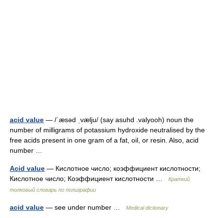
acid value
— /ˈæsəd ˌvælju/ (say asuhd .valyooh) noun the
number of milligrams of potassium hydroxide neutralised by the
free acids present in one gram of a fat, oil, or resin. Also, acid
number …
Acid value
— Кислотное число; коэффициент кислотности;
Кислотное число; Коэффициент кислотности …
Краткий
толковый словарь по полиграфии
acid value
— see under number …
Medical dictionary