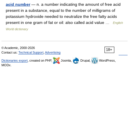
acid number
— n. a number indicating the amount of free acid
present in a substance, equal to the number of milligrams of
potassium hydroxide needed to neutralize the free fatty acids
present in one gram of fat or oil: also called acid value …
English
World dictionary
© Academic, 2000-2026
18+
Contact us:
Technical Support
,
Advertising
Dictionaries export
, created on PHP,
Joomla,
Drupal,
WordPress,
MODx.