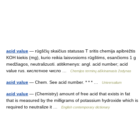
acid value
— rūgščių skaičius statusas T sritis chemija apibrėžtis
KOH kiekis (mg), kurio reikia laisvosioms rūgštims, esančioms 1 g
medžiagos, neutralizuoti. atitikmenys: angl. acid number; acid
value rus. кислотное число …
Chemijos terminų aiškinamasis žodynas
acid value
— Chem. See acid number. * * * …
Universalium
acid value
— (Chemistry) amount of free acid that exists in fat
that is measured by the milligrams of potassium hydroxide which is
required to neutralize it …
English contemporary dictionary