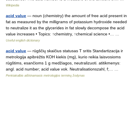
Wikipedia
acid value
— noun (chemistry) the amount of free acid present in
fat as measured by the milligrams of potassium hydroxide needed
to neutralize it as the glycerides in fat slowly decompose the acid
value increases • Topics: ↑chemistry, ↑chemical science •… …
Useful english dictionary
acid value
— rūgščių skaičius statusas T sritis Standartizacija ir
metrologija apibrėžtis KOH kiekis (mg), kurio reikia laisvosioms
rūgštims, esančioms 1 g medžiagos, neutralizuoti. atitikmenys:
angl. acid number; acid value vok. Neutralisationszahl, f;… …
Penkiakalbis aiškinamasis metrologijos terminų žodynas