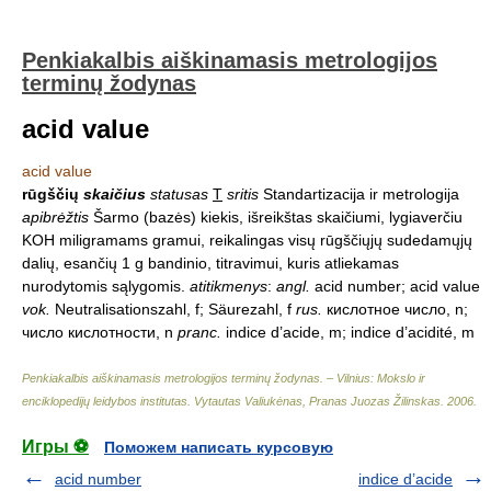
Penkiakalbis aiškinamasis metrologijos
terminų žodynas
acid value
acid value
rūgščių
skaičius
statusas
T
sritis
Standartizacija ir metrologija
apibrėžtis
Šarmo (bazės) kiekis, išreikštas skaičiumi, lygiaverčiu
KOH miligramams gramui, reikalingas visų rūgščiųjų sudedamųjų
dalių, esančių 1 g bandinio, titravimui, kuris atliekamas
nurodytomis sąlygomis.
atitikmenys
:
angl.
acid number; acid value
vok.
Neutralisationszahl, f; Säurezahl, f
rus.
кислотное число, n;
число кислотности, n
pranc.
indice d’acide, m; indice d’acidité, m
Penkiakalbis aiškinamasis metrologijos terminų žodynas. – Vilnius: Mokslo ir
enciklopedijų leidybos institutas
.
Vytautas Valiukėnas, Pranas Juozas Žilinskas
.
2006
.
Игры ⚽
Поможем написать курсовую
acid number
indice d’acide